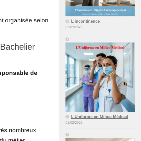
ent organisée selon
L’Incontinence
09/02/2026
(Bachelier
esponsable de
L’Uniforme en Milieu Médical
03/02/2026
très nombreux
du métier.