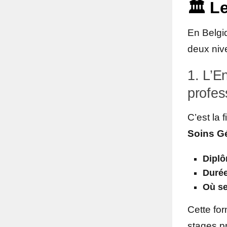
🏛️ L
En Belgiq
deux niv
1. L’E
profes
C’est la 
Soins G
Diplô
Durée
Où se
Cette fo
stages pr