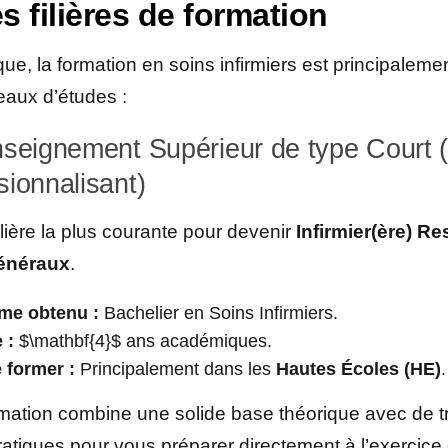
es filières de formation
ue, la formation en soins infirmiers est principalem
eaux d’études :
nseignement Supérieur de type Court 
sionnalisant)
filière la plus courante pour devenir
Infirmier(ère) R
énéraux
.
me obtenu :
Bachelier en Soins Infirmiers.
 :
$\mathbf{4}$ ans académiques.
 former :
Principalement dans les
Hautes Écoles (HE)
.
rmation combine une solide base théorique avec de 
atiques pour vous préparer directement à l’exercice 