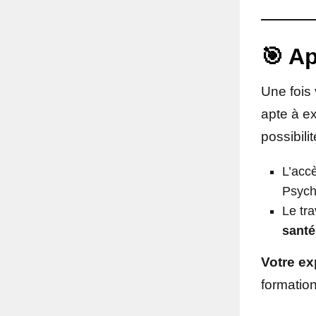
🎯 Ap
Une fois
apte à ex
possibili
L’acc
Psychi
Le tra
santé
Votre ex
formation