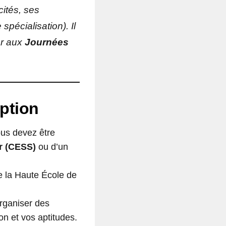
ités, ses
spécialisation). Il
er aux
Journées
iption
ous devez être
r (CESS)
ou d’un
e la Haute École de
rganiser des
on et vos aptitudes.