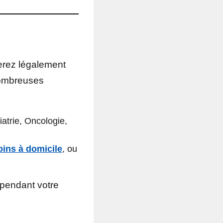
erez légalement
 nombreuses
iatrie, Oncologie,
oins à domicile
, ou
pendant votre