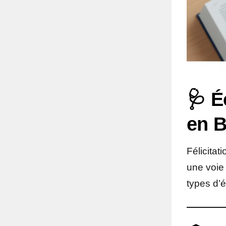
🩺 É
en B
Félicitat
une voie 
types d’