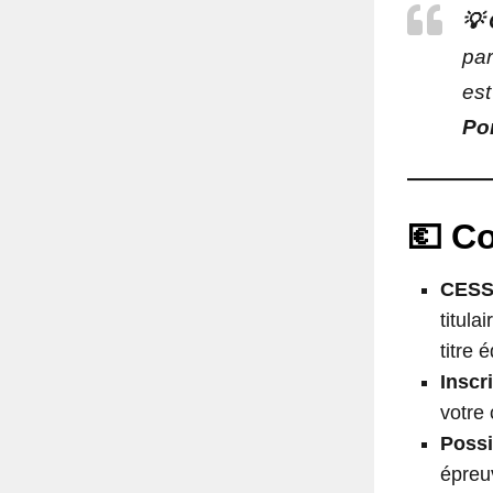
💡 
par
est
Po
💶 Co
CESS
titula
titre 
Inscr
votre 
Possib
épreu