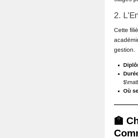
2. L’E
Cette fil
académiq
gestion.
Diplô
Durée
$\mat
Où se
🏫 Ch
Comm