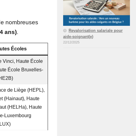
 de nombreuses
Revalorisation salariale pour
(4 ans)
.
aide-soignant(e)
22/12/2025
utes Écoles
 Vinci, Haute École
ute École Bruxelles-
(HE2B)
nce de Liège (HEPL),
t (Hainaut), Haute
aut (HELHa), Haute
ge-Luxembourg
LUX)