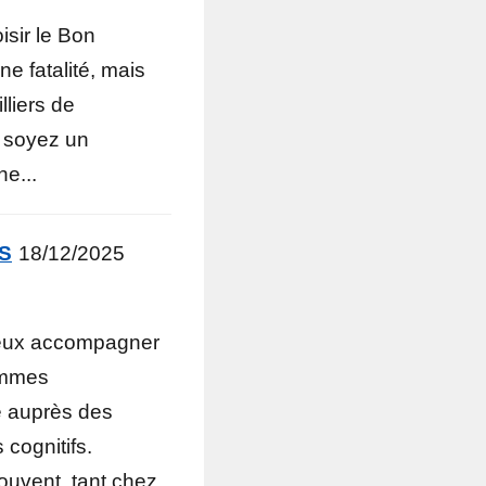
sir le Bon
ne fatalité, mais
lliers de
 soyez un
e...
ÉS
18/12/2025
ieux accompagner
ommes
e auprès des
cognitifs.
ouvent, tant chez