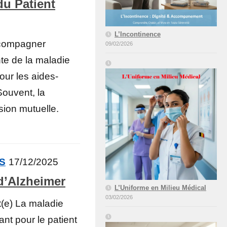
u Patient
L’Incontinence
ccompagner
09/02/2026
e de la maladie
our les aides-
Souvent, la
sion mutuelle.
ÉS
17/12/2025
d’Alzheimer
L’Uniforme en Milieu Médical
03/02/2026
t(e) La maladie
ant pour le patient