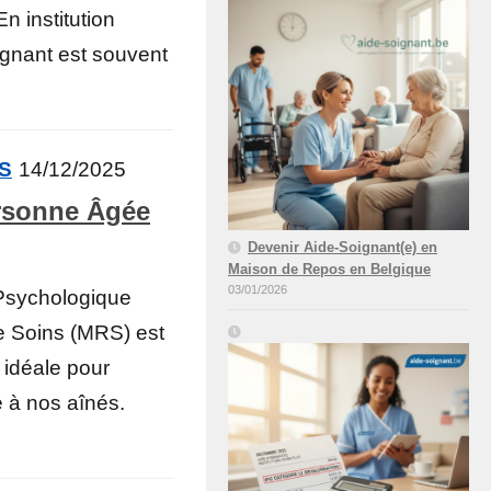
n institution
ignant est souvent
ÉS
14/12/2025
ersonne Âgée
Devenir Aide-Soignant(e) en
Maison de Repos en Belgique
03/01/2026
Psychologique
e Soins (MRS) est
 idéale pour
é à nos aînés.