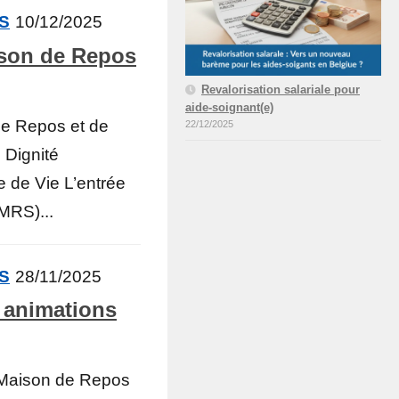
ÉS
10/12/2025
son de Repos
Revalorisation salariale pour
aide-soignant(e)
e Repos et de
22/12/2025
 Dignité
e de Vie L’entrée
MRS)...
ÉS
28/11/2025
s animations
 Maison de Repos