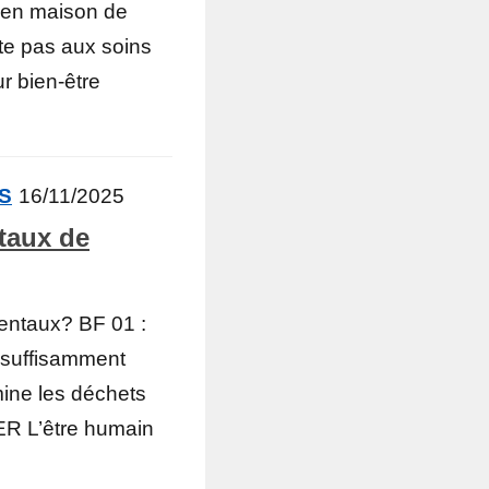
 en maison de
te pas aux soins
r bien-être
ÉS
16/11/2025
taux de
entaux? BF 01 :
 suffisamment
mine les déchets
R L’être humain